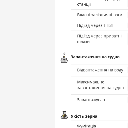
станції
Власні залізничні ваги
Під'їзд через ППЗТ
Під'їзд через приватні
шляхи
Завантаження на судно
Відвантаження на воду
Максимальне
завантаження на судно
Завантажувач
Якість зерна
Фумігація