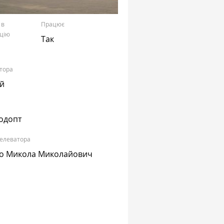
 в
Працює
цію
Так
тора
ий
одопт
 елеватора
о Микола Миколайович