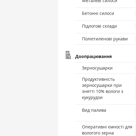
Металеві силоси
Бетонні силоси
Підлогові склади
Поліетиленові рукави
Доопрацювання
Зерносушарки
Продуктивність
зерносушарки при
знятті 10% вологи з
кукурудзи
Вид палива
Оперативні ємності для
вологого зерна