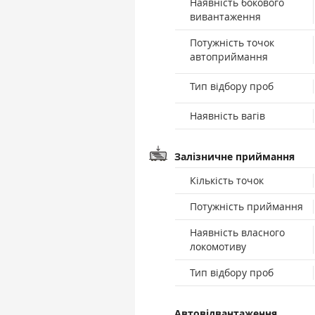
Наявність бокового
вивантаження
Потужність точок
автоприймання
Тип відбору проб
Наявність вагів
Залізничне приймання
Кількість точок
Потужність приймання
Наявність власного
локомотиву
Тип відбору проб
Автовідвантаження