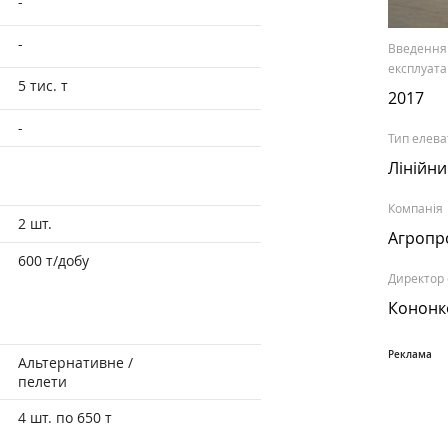
-
-
Введення
експлуата
5 тис. т
2017
-
Тип елева
Лінійн
Компанія
2 шт.
Агропр
600 т/добу
Директор
Кононк
Альтернативне /
пелети
4 шт. по 650 т