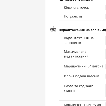
Кількість точок
Потужність
Відвантаження на залізни
Відвантаження на
залізницю
Максимальне
відвантаження
Маршрутний (54 вагона)
Фронт подачі вагонів
Назва та код залізн.
станції
Можливість під'їзду до