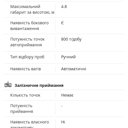
Максимальний
4.8
габарит за висотою, м
Наявність бокового
Є
вивантаження
Потужність точок
800 т/добу
автоприймання
Тип відбору проб
Ручний
Наявність вагів
Автоматичні
Залізничне приймання
Кількість точок
Немає
Потужність
-
приймання
Наявність власного
Ні
локомотиву