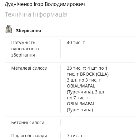
Дудніченко Ігор Володимирович
Технічна інформація
Зберігання
Потужність
40 тис. т
одночасного
зберігання
Металеві силоси
33 тис. т: 4 шт по 1
тис. т BROCK (США),
3 шт. по 3 тис. т
OBIAL/MAFAL
(Туреччина), 3 шт.
по 7 тис. т
OBIAL/MAFAL
(Туреччина)
Бетонні силоси
-
Підлогові склади
7 тис. т