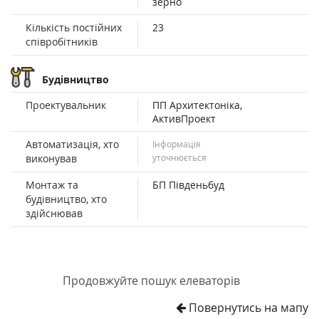
зерно
Кількість постійних
23
співробітників
Будівництво
Проектувальник
ПП Архитектоніка,
АктивПроект
Автоматизація, хто
Інформація
виконував
уточнюється
Монтаж та
БП Південьбуд
будівництво, хто
здійснював
Продовжуйте пошук елеваторів
Повернутись на мапу