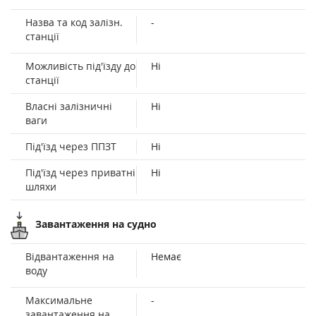
Назва та код залізн.
-
станції
Можливість під'їзду до
Ні
станції
Власні залізничні
Ні
ваги
Під'їзд через ППЗТ
Ні
Під'їзд через приватні
Ні
шляхи
Завантаження на судно
Відвантаження на
Немає
воду
Максимальне
-
завантаження на