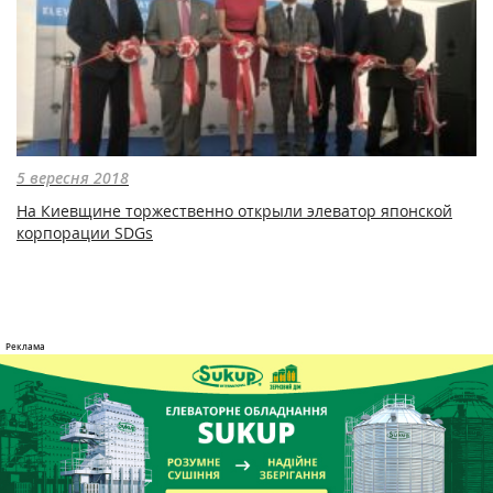
5 вересня 2018
На Киевщине торжественно открыли элеватор японской
корпорации SDGs