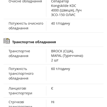
Очисне обладнання
Сепаратор
Kongskilde KDC
4000 (Швеція), Луч
ЗСО-150 ОЛИС
Потужність очисного
40 т/годину
обладнання
Транспортне обладнання
Транспортне
BROCK (США),
MAFAL (Туреччина)-
обладнання
2 шт
Потужність
60 т/годину
транспортного
обладнання
Ланцюгові
Є
транспортери
Стрічкові
Ні
транспортери