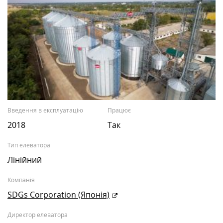
Введення в експлуатацію
Працює
2018
Так
Тип елеватора
Лінійний
Компанія
SDGs Corporation (Японія)
Директор елеватора