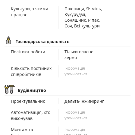
Культури, з якими
Пшениця, Ячмінь,
Кукурудза,
працює
Соняшник, Ріпак,
Соя, Всі культури
Господарська діяльність
Політика роботи
Тільки власне
зерно
Кількість постійних
Інформація
співробітників
уточнюється
Будівництво
Проектувальник
Дельта-Інжиніринг
Автоматизація, хто
Інформація
виконував
уточнюється
Монтаж та
Інформація
уточнюється