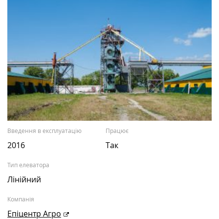
Введення в експлуатацію
Працює
2016
Так
Тип елеватора
Лінійний
Компанія
Епіцентр Агро