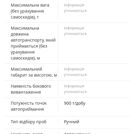
Максимальна вага
Інформація
(без урахування
уточнюється
самоскидів), т
Максимальна
Інформація
довжина
уточнюється
автотранспорту, який
приймається (без
урахування
самоскидів), м
Максимальний
Інформація
габарит за висотою, м
уточнюється
Наявність бокового
Інформація
вивантаження
уточнюється
Потужність точок
900 т/добу
автоприймання
Тип відбору проб
Ручний