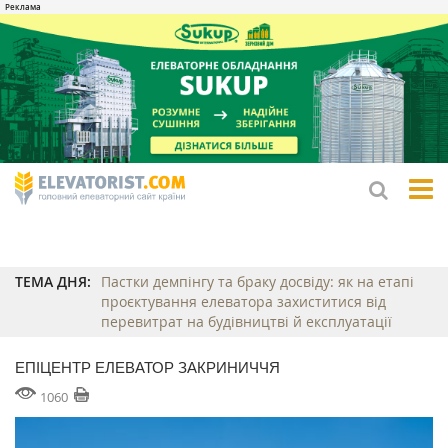
tog
me
ТЕМА ДНЯ:
Пастки демпінгу та браку досвіду: як на етапі
проєктування елеватора захиститися від
перевитрат на будівництві й експлуатації
ЕПІЦЕНТР ЕЛЕВАТОР ЗАКРИНИЧЧЯ
1060