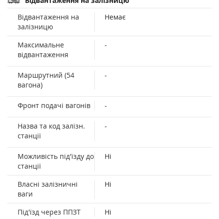
Відвантаження на залізницю
Відвантаження на
Немає
залізницю
Максимальне
-
відвантаження
Маршрутний (54
-
вагона)
Фронт подачі вагонів
-
Назва та код залізн.
-
станції
Можливість під'їзду до
Ні
станції
Власні залізничні
Ні
ваги
Під'їзд через ППЗТ
Ні