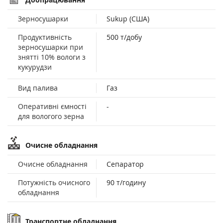
Зерносушарки
Sukup (США)
Продуктивність
500 т/добу
зерносушарки при
знятті 10% вологи з
кукурудзи
Вид палива
Газ
Оперативні ємності
-
для вологого зерна
Очисне обладнання
Очисне обладнання
Сепаратор
Потужність очисного
90 т/годину
обладнання
Транспортне обладнання