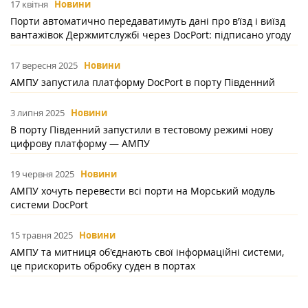
17 квітня
Новини
Порти автоматично передаватимуть дані про в’їзд і виїзд
вантажівок Держмитслужбі через DocPort: підписано угоду
17 вересня 2025
Новини
АМПУ запустила платформу DocPort в порту Південний
3 липня 2025
Новини
В порту Південний запустили в тестовому режимі нову
цифрову платформу — АМПУ
19 червня 2025
Новини
АМПУ хочуть перевести всі порти на Морський модуль
системи DocPort
15 травня 2025
Новини
АМПУ та митниця об'єднають свої інформаційні системи,
це прискорить обробку суден в портах