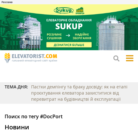
tog
me
ТЕМА ДНЯ:
Пастки демпінгу та браку досвіду: як на етапі
проєктування елеватора захиститися від
перевитрат на будівництві й експлуатації
Поиск по тегу #DocPort
Новини