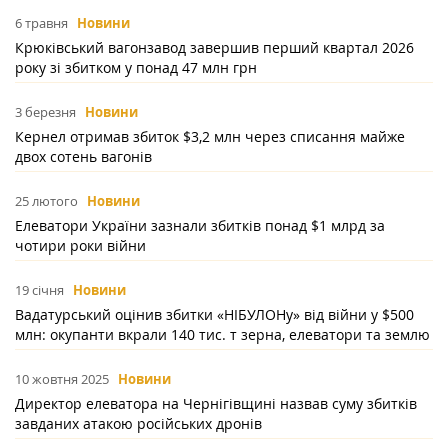
6 травня
Новини
Крюківський вагонзавод завершив перший квартал 2026
року зі збитком у понад 47 млн грн
3 березня
Новини
Кернел отримав збиток $3,2 млн через списання майже
двох сотень вагонів
25 лютого
Новини
Елеватори України зазнали збитків понад $1 млрд за
чотири роки війни
19 січня
Новини
Вадатурський оцінив збитки «НІБУЛОНу» від війни у $500
млн: окупанти вкрали 140 тис. т зерна, елеватори та землю
10 жовтня 2025
Новини
Директор елеватора на Чернігівщині назвав суму збитків
завданих атакою російських дронів