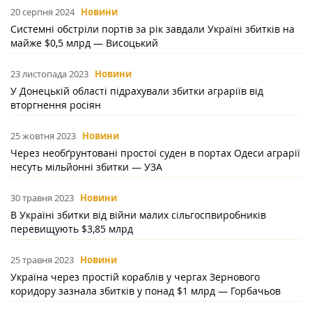
20 серпня 2024
Новини
Системні обстріли портів за рік завдали Україні збитків на
майже $0,5 млрд — Висоцький
23 листопада 2023
Новини
У Донецькій області підрахували збитки аграріїв від
вторгнення росіян
25 жовтня 2023
Новини
Через необґрунтовані простої суден в портах Одеси аграрії
несуть мільйонні збитки — УЗА
30 травня 2023
Новини
В Україні збитки від війни малих сільгоспвиробників
перевищують $3,85 млрд
25 травня 2023
Новини
Україна через простій кораблів у чергах Зернового
коридору зазнала збитків у понад $1 млрд — Горбачьов