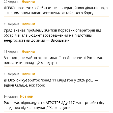
22 червня
Новини
ДПЗКУ пов'язує свої збитки не з операційною діяльністю, а
з «непомірним навантаженням» китайського боргу
19 червня
Новини
Уряд визнає проблему збитків портових операторів від
обстрілів, але бюджет зосереджений на підготовці
енергосистеми до зими — Висоцький
18 червня
Новини
За знищене майно агрокомпанії на Донеччині Росія має
виплатити понад 1,2 млрд грн
16 червня
Новини
ДПЗКУ очікує збиток понад 11 млрд грн у 2026 році —
вдвічі більше, ніж торік
9 червня
Новини
Росія має відшкодувати АГРОТРЕЙДу 117 млн грн збитків,
завданих під час окупації Харківщини