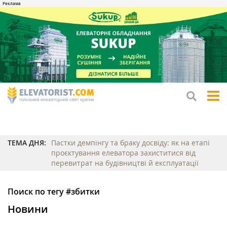
tog
me
ТЕМА ДНЯ:
Пастки демпінгу та браку досвіду: як на етапі
проєктування елеватора захиститися від
перевитрат на будівництві й експлуатації
Поиск по тегу #збитки
Новини