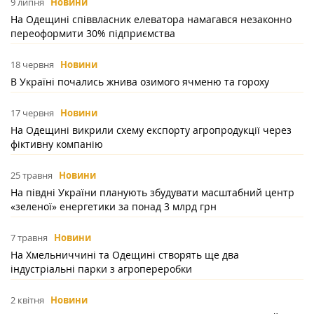
9 липня
Новини
На Одещині співвласник елеватора намагався незаконно
переоформити 30% підприємства
18 червня
Новини
В Україні почались жнива озимого ячменю та гороху
17 червня
Новини
На Одещині викрили схему експорту агропродукції через
фіктивну компанію
25 травня
Новини
На півдні України планують збудувати масштабний центр
«зеленої» енергетики за понад 3 млрд грн
7 травня
Новини
На Хмельниччині та Одещині створять ще два
індустріальні парки з агропереробки
2 квітня
Новини