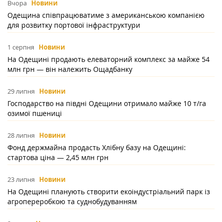
Вчора
Новини
Одещина співпрацюватиме з американською компанією
для розвитку портової інфраструктури
1 серпня
Новини
На Одещині продають елеваторний комплекс за майже 54
млн грн — він належить Ощадбанку
29 липня
Новини
Господарство на півдні Одещини отримало майже 10 т/га
озимої пшениці
28 липня
Новини
Фонд держмайна продасть Хлібну базу на Одещині:
стартова ціна — 2,45 млн грн
23 липня
Новини
На Одещині планують створити екоіндустріальний парк із
агропереробкою та суднобудуванням