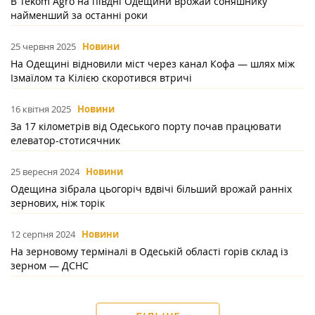
В Tekom Agro на півдні Одещини врожай соняшнику
найменший за останні роки
25 червня 2025
Новини
На Одещині відновили міст через канал Кофа — шлях між
Ізмаїлом та Кілією скоротився втричі
16 квітня 2025
Новини
За 17 кілометрів від Одеського порту почав працювати
елеватор-стотисячник
25 вересня 2024
Новини
Одещина зібрала цьогоріч вдвічі більший врожай ранніх
зернових, ніж торік
12 серпня 2024
Новини
На зерновому терміналі в Одеській області горів склад із
зерном — ДСНС