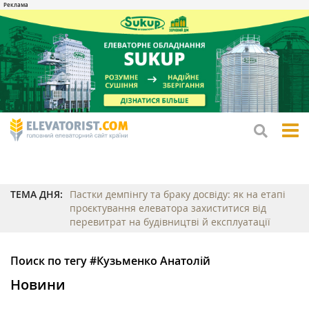
tog
me
ТЕМА ДНЯ:
Пастки демпінгу та браку досвіду: як на етапі
проєктування елеватора захиститися від
перевитрат на будівництві й експлуатації
Поиск по тегу #Кузьменко Анатолій
Новини