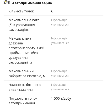
Автоприймання зерна
Кількість точок
Є
Максимальна вага
Інформація
(без урахування
уточнюється
самоскидів), т
Максимальна
Інформація
довжина
уточнюється
автотранспорту, який
приймається (без
урахування
самоскидів), м
Максимальний
Інформація
габарит за висотою, м
уточнюється
Наявність бокового
Інформація
вивантаження
уточнюється
Потужність точок
1 500 т/добу
автоприймання