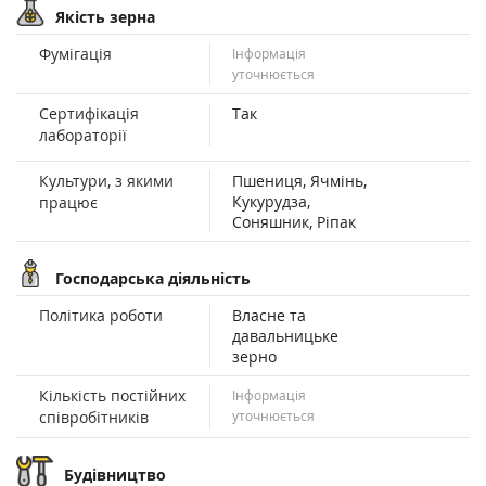
Якість зерна
Фумігація
Інформація
уточнюється
Сертифікація
Так
лабораторії
Культури, з якими
Пшениця, Ячмінь,
Кукурудза,
працює
Соняшник, Ріпак
Господарська діяльність
Політика роботи
Власне та
давальницьке
зерно
Кількість постійних
Інформація
співробітників
уточнюється
Будівництво