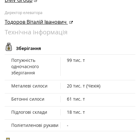
Директор елеватора
Тодоров Віталій Іванович
Технічна інформація
Зберігання
Потужність
99 тис. т
одночасного
зберігання
Металеві силоси
20 тис. т (Чехія)
Бетонні силоси
61 тис. т
Підлогові склади
18 тис. т
Поліетиленові рукави
-