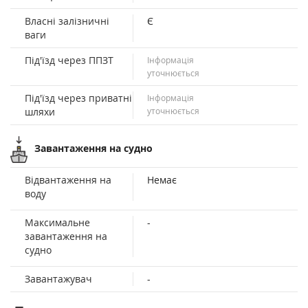
Власні залізничні
Є
ваги
Під'їзд через ППЗТ
Інформація
уточнюється
Під'їзд через приватні
Інформація
шляхи
уточнюється
Завантаження на судно
Відвантаження на
Немає
воду
Максимальне
-
завантаження на
судно
Завантажувач
-