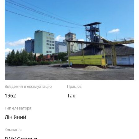
Введення в експлуатацію
Працює
1962
Так
Тип елеватора
Лінійний
Компанія
DMV Group