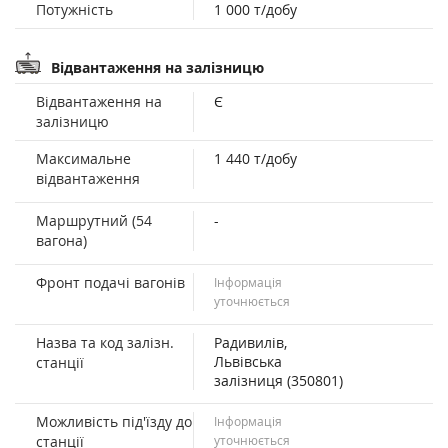
Потужність
1 000 т/добу
Відвантаження на залізницю
Відвантаження на
Є
залізницю
Максимальне
1 440 т/добу
відвантаження
Маршрутний (54
-
вагона)
Фронт подачі вагонів
Інформація
уточнюється
Назва та код залізн.
Радивилів,
Львівська
станції
залізниця (350801)
Можливість під'їзду до
Інформація
станції
уточнюється