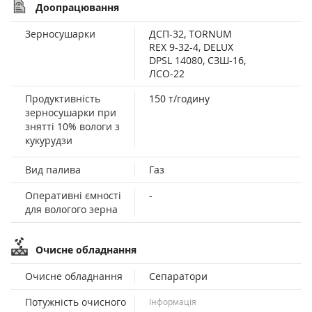
Доопрацювання
Зерносушарки
ДСП-32, TORNUM
REX 9-32-4, DELUX
DPSL 14080, СЗШ-16,
ЛСО-22
Продуктивність
150 т/годину
зерносушарки при
знятті 10% вологи з
кукурудзи
Вид палива
Газ
Оперативні ємності
-
для вологого зерна
Очисне обладнання
Очисне обладнання
Сепаратори
Потужність очисного
Інформація