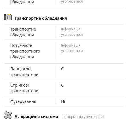
обладнання
уточнюється
Транспортне обладнання
Транспортне
Інформація
обладнання
уточнюється
Потужність
Інформація
транспортного
уточнюється
обладнання
Ланцюгові
Є
транспортери
Стрічкові
Є
транспортери
Футерування
Ні
Аспіраційна система
Інформація уточнюється