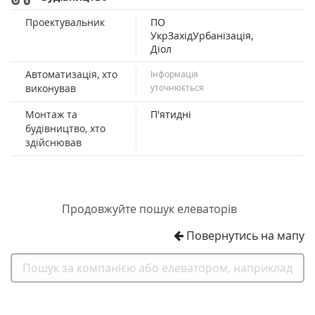
Проектувальник
ПО
УкрЗахідУрбанізація,
Діол
Автоматизація, хто
Інформація
виконував
уточнюється
Монтаж та
П'ятидні
будівництво, хто
здійснював
Продовжуйте пошук елеваторів
Повернутись на мапу