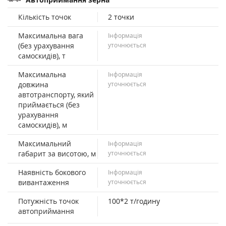
Кількість точок
2 точки
Максимальна вага
Інформація
(без урахування
уточнюється
самоскидів), т
Максимальна
Інформація
довжина
уточнюється
автотранспорту, який
приймається (без
урахування
самоскидів), м
Максимальний
Інформація
габарит за висотою, м
уточнюється
Наявність бокового
Інформація
вивантаження
уточнюється
Потужність точок
100*2 т/годину
автоприймання