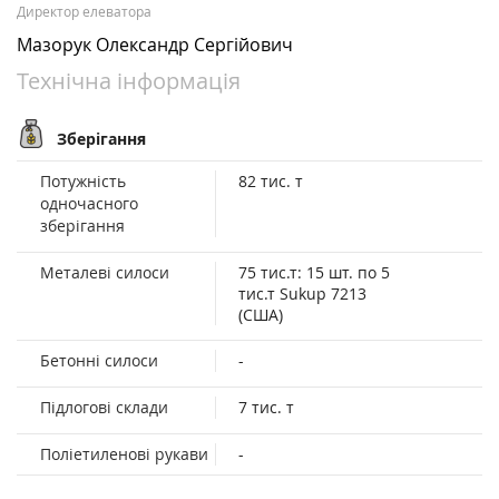
Директор елеватора
Мазорук Олександр Сергійович
Технічна інформація
Зберігання
Потужність
82 тис. т
одночасного
зберігання
Металеві силоси
75 тис.т: 15 шт. по 5
тис.т Sukup 7213
(США)
Бетонні силоси
-
Підлогові склади
7 тис. т
Поліетиленові рукави
-