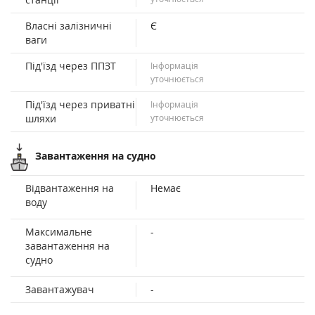
Власні залізничні
Є
ваги
Під'їзд через ППЗТ
Інформація
уточнюється
Під'їзд через приватні
Інформація
шляхи
уточнюється
Завантаження на судно
Відвантаження на
Немає
воду
Максимальне
-
завантаження на
судно
Завантажувач
-