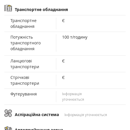
Транспортне обладнання
Транспортне
Є
обладнання
Потужність
100 т/годину
транспортного
обладнання
Ланцюгові
Є
транспортери
Стрічкові
Є
транспортери
Футерування
Інформація
уточнюється
Аспіраційна система
Інформація уточнюється
Автоприймання зерна