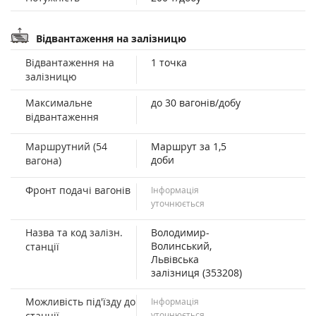
Відвантаження на залізницю
Відвантаження на
1 точка
залізницю
Максимальне
до 30 вагонів/добу
відвантаження
Маршрутний (54
Маршрут за 1,5
доби
вагона)
Фронт подачі вагонів
Інформація
уточнюється
Назва та код залізн.
Володимир-
Волинський,
станції
Львівська
залізниця (353208)
Можливість під'їзду до
Інформація
станції
уточнюється