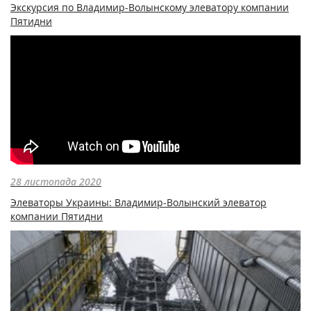
Экскурсия по Владимир-Волынскому элеватору компании
Пятидни
28 листопада 2020
Элеваторы Украины: Владимир-Волынский элеватор
компании Пятидни