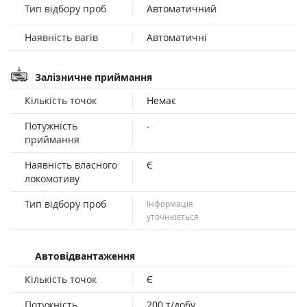
Тип відбору проб
Автоматичний
Наявність вагів
Автоматичні
Залізничне приймання
Кількість точок
Немає
Потужність
-
приймання
Наявність власного
Є
локомотиву
Тип відбору проб
Інформація
уточнюється
Автовідвантаження
Кількість точок
Є
Потужність
200 т/добу