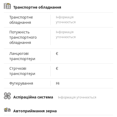
Транспортне обладнання
Транспортне
Інформація
обладнання
уточнюється
Потужність
Інформація
транспортного
уточнюється
обладнання
Ланцюгові
Є
транспортери
Стрічкові
Є
транспортери
Футерування
Ні
Аспіраційна система
Інформація уточнюється
Автоприймання зерна