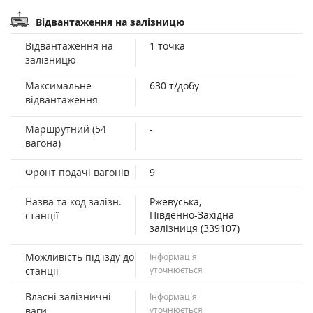
Відвантаження на залізницю
Відвантаження на
1 точка
залізницю
Максимальне
630 т/добу
відвантаження
Маршрутний (54
-
вагона)
Фронт подачі вагонів
9
Назва та код залізн.
Ржевуська,
Південно-Західна
станції
залізниця (339107)
Можливість під'їзду до
Інформація
станції
уточнюється
Власні залізничні
Інформація
ваги
уточнюється