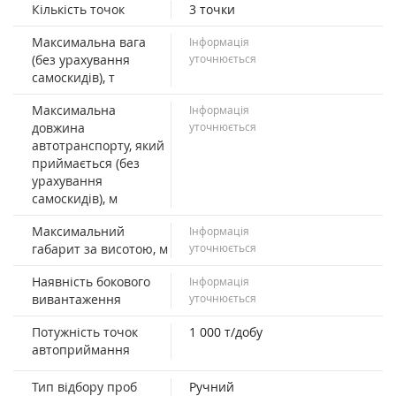
Кількість точок
3 точки
Максимальна вага
Інформація
(без урахування
уточнюється
самоскидів), т
Максимальна
Інформація
довжина
уточнюється
автотранспорту, який
приймається (без
урахування
самоскидів), м
Максимальний
Інформація
габарит за висотою, м
уточнюється
Наявність бокового
Інформація
вивантаження
уточнюється
Потужність точок
1 000 т/добу
автоприймання
Тип відбору проб
Ручний