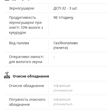
Зерносушарки
ДСП-32 - 3 шт.
Продуктивність
96 т/годину
зерносушарки при
знятті 10% вологи з
кукурудзи
Вид палива
Газ/біопаливо
(пелети)
Оперативні ємності
-
для вологого зерна
Очисне обладнання
Очисне обладнання
Інформація
уточнюється
Потужність очисного
Інформація
обладнання
уточнюється