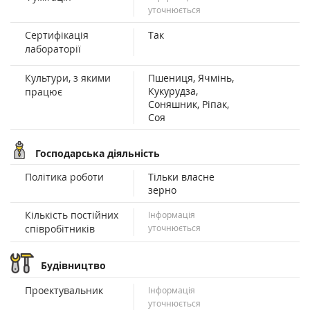
уточнюється
Сертифікація
Так
лабораторії
Культури, з якими
Пшениця, Ячмінь,
Кукурудза,
працює
Соняшник, Ріпак,
Соя
Господарська діяльність
Політика роботи
Тільки власне
зерно
Кількість постійних
Інформація
співробітників
уточнюється
Будівництво
Проектувальник
Інформація
уточнюється