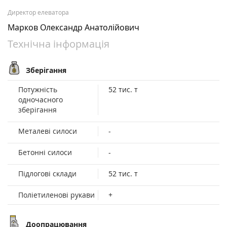
Директор елеватора
Марков Олександр Анатолійович
Технічна інформація
Зберігання
Потужність
52 тис. т
одночасного
зберігання
Металеві силоси
-
Бетонні силоси
-
Підлогові склади
52 тис. т
Поліетиленові рукави
+
Доопрацювання