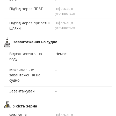
Під'їзд через ППЗТ
Інформація
уточнюється
Під'їзд через приватні
Інформація
шляхи
уточнюється
Завантаження на судно
Відвантаження на
Немає
воду
Максимальне
-
завантаження на
судно
Завантажувач
-
Якість зерна
Фумігація
Інформація