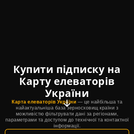
Купити підписку на
Карту елеваторів
України
Карта елеваторів України
— це найбільша та
найактуальніша база зерносховищ країни з
можливістю фільтрувати дані за регіонами,
параметрами та доступом до технічної та контактної
інформації.